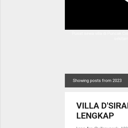
Pusat sewa villa di Puncak Ci
sekitar
Showing posts from 2023
P
o
s
VILLA D'SIR
t
s
LENGKAP