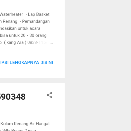
 Waterheater • Lap Basket
olam Renang • Pemandangan
endasikan untuk acara
 bisa untuk 20 - 30 orang
pp ( kang Ara ) 0838-1159-
IPSI LENGKAPNYA DISINI
590348
s Kolam Renang Air Hangat
 Villa Bunga 2 juga