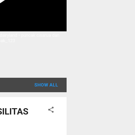
dairyland • puncak cisarua dan
ncak_123
SHOW ALL
SILITAS