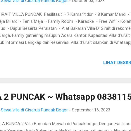
3
Sewa villa di Cisarua Puncak Bogor
-
October 03, 2023
SIRAIT VILLA PUNCAK Fasilitas : • 7 Kamar tidur • 8 Kamar Mandi -
eja Biliard • Tenis Meja • Family Room • Karaoke • Free Wifi • K
us • Dapur Beserta Peralatan • Alat Bakaran Villa D' Sirait di rekom
uarga, Family gathering maupun Acara Kantor. Kapasitas Villa d'sirait
uk Informasi Lengkap dan Reservasi Villa d'sirait silahkan di whatsa
48
LIHAT DESKR
 2 PUNCAK ~ Whatsapp 083811
3
Sewa villa di Cisarua Puncak Bogor
-
September 16, 2023
LA BUNGA 2 Villa Baru dan Mewah di Puncak bogor Dengan Fasilita
rm Swiming Pool) Selain memiliki Kolam renang dengan air Hangat di