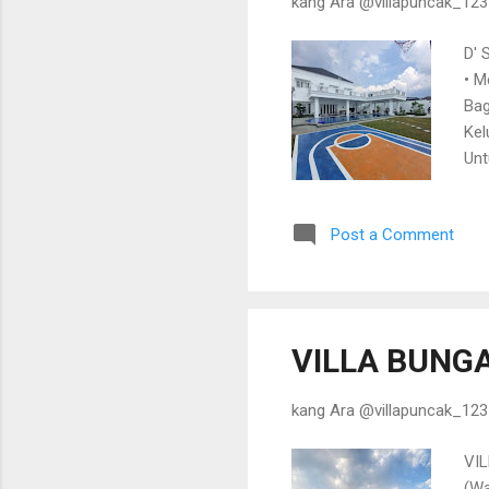
kang Ara @villapuncak_12
D' 
• M
Bag
Kel
Unt
03
Post a Comment
VILLA BUNGA
kang Ara @villapuncak_12
VIL
(Wa