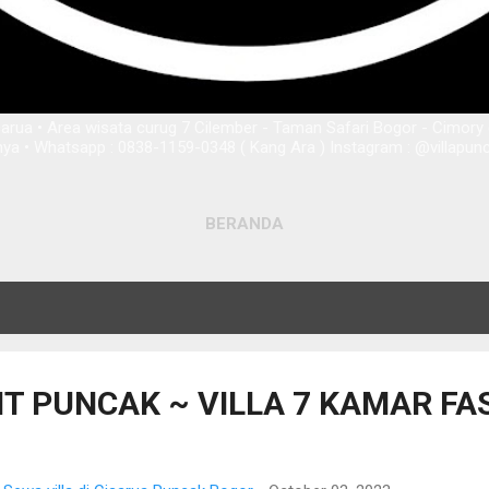
sarua • Area wisata curug 7 Cilember - Taman Safari Bogor - Cimory 
nya • Whatsapp : 0838-1159-0348 ( Kang Ara ) Instagram : @villapu
BERANDA
AIT PUNCAK ~ VILLA 7 KAMAR FA